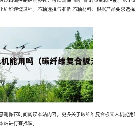
化纤维缠绕过程。芯轴选择与准备 芯轴材料：根据产品要求选
感谢你花时间阅读本站内容，更多关于碳纤维复合板无人机能用
本站进行查找喔。