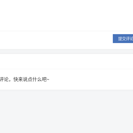
提交评
评论，快来说点什么吧~