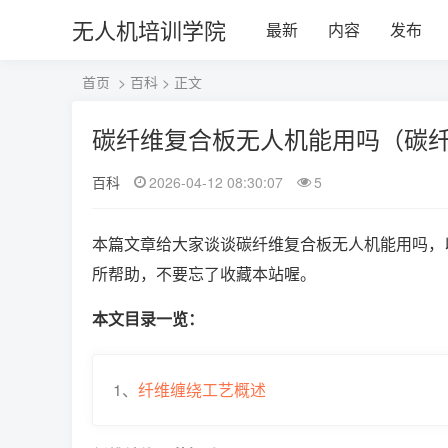
无人机培训学院
最新
内容
发布
首页
>
百科
> 正文
碳纤维复合板无人机能用吗（碳
百科
2026-04-12 08:30:07
5
本篇文章给大家谈谈碳纤维复合板无人机能用吗，
所帮助，不要忘了收藏本站喔。
本文目录一览：
1、
纤维缠绕工艺概述