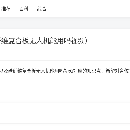
推荐
百科
综合
纤维复合板无人机能用吗视频）
以及碳纤维复合板无人机能用吗视频对应的知识点，希望对各位