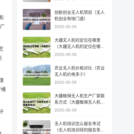
创新创业无人机项目（无人
和
机创业有啥门道）
，广
2026-08-09
大疆无人机的定位在哪里
（大疆无人机的定位在哪里
艺
打开）
2026-08-08
能
农业无人机价格对比（农业
无人机价格多少）
理
2026-08-08
纤维
大疆植保无人机生产厂家联
系方式（大疆植保无人机售
后服务电话）
2026-08-08
纤
无人机培训怎么报名考试
（无人机培训班的报名条
是