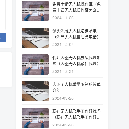
免费申请无人机操作证（免
费申请无人机操作证怎么申
请）
2024-11-26
领头鸿雁无人机培训基地
（鸿尚无人机售后点电话）
论
2024-12-04
代理大疆无人机县级代理加
盟（大疆无人机销售代理）
2024-12-31
大疆无人机重量限制的简单
介绍
2024-09-26
现在无人机飞手工作好找吗
（现在无人机飞手工作好找
吗知乎）
2024-09-26