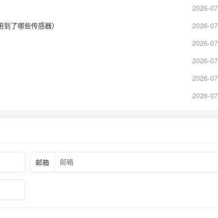
）
2026-07
用到了哪些传感器）
2026-07
2026-07
2026-07
）
2026-07
2026-07
邮箱