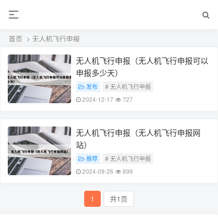
首页
> 无人机飞行申报
无人机飞行申报（无人机飞行申报可以
申报多少天）
发布
# 无人机飞行申报
2024-12-17
727
无人机飞行申报（无人机飞行申报网
站）
推荐
# 无人机飞行申报
2024-09-26
899
1
共1页