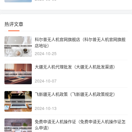
热评文章
科尔普无人机官网旗舰店（科尔普无人机官网旗舰
店地址）
2024-10-25
大疆无人机代理批发（大疆无人机批发渠道）
2024-10-07
飞新疆无人机政策（飞新疆无人机政策规定）
2024-10-13
免费申请无人机操作证（免费申请无人机操作证怎
么申请）