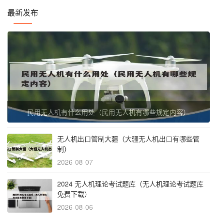
最新发布
民用无人机有什么用处（民用无人机有哪些规定内容）
无人机出口管制大疆（大疆无人机出口有哪些管
制）
2026-08-07
2024 无人机理论考试题库（无人机理论考试题库
免费下载）
2026-08-06