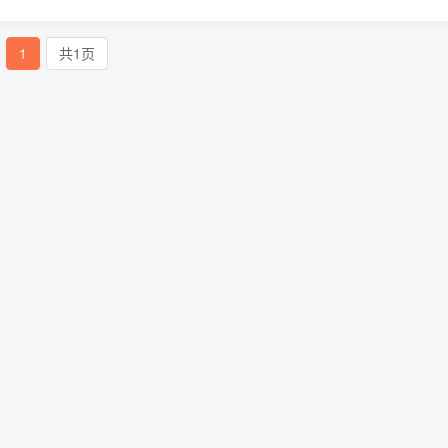
1
共1页