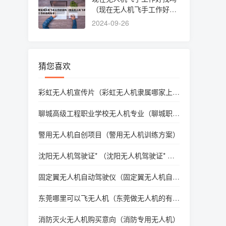
（现在无人机飞手工作好找
吗知乎）
2024-09-26
猜您喜欢
彩虹无人机宣传片（彩虹无人机隶属哪家上市
公司）
聊城高级工程职业学校无人机专业（聊城职业
技术学院无人机专业）
警用无人机自创项目（警用无人机训练方案）
沈阳无人机驾驶证* （沈阳无人机驾驶证* 地
址）
固定翼无人机自动驾驶仪（固定翼无人机自动
驾驶仪由哪3部组成）
东莞哪里可以飞无人机（东莞做无人机的有哪
些厂?）
消防灭火无人机购买意向（消防专用无人机）