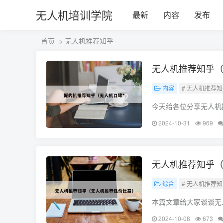
无人机培训学院
最新
内容
发布
首页
> 无人机推荐知乎
无人机推荐知乎（
内容
# 无人机推荐
今天给各位分享无人机
你现在面临的问题，别
2024-10-31
969
吗知乎
无人机推荐知乎
综合
# 无人机推荐
本篇文章给大家谈谈无
助，不要忘了收藏本站
2024-10-08
673