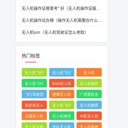
无人机操作证哪里考* 好（无人机操作证报
名）
无人机操作证办理（操作无人机需要办什么
证）
无人机ium（无人机驾驶证怎么考取）
热门标签
无人机飞行
无人机飞行
无人机
时收起襟翼
申请
无人机飞行
2024无人机
无人机操作
申报
新规
手册
飞行驾驶员
避障无人机
广西景航无
操纵无人机
人机有限公
民航局无人
无人机飞行
无人机推荐
坡度转弯时
司官网首页
机
控制系统中
知乎
法国无人机
无人机维修
中航无人机
的pid控制器
成都
无人机法规
部队无人机
无人机智商