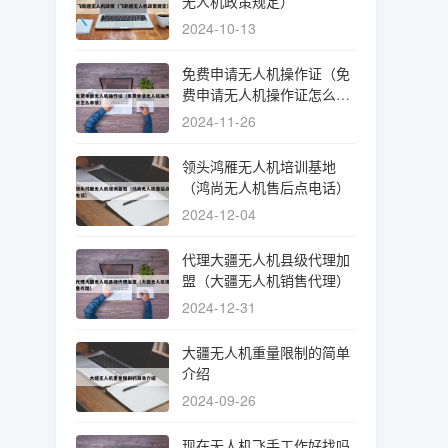
无人机政策规定）
2024-10-13
免费申请无人机操作证（免
费申请无人机操作证怎么申
请）
2024-11-26
领头鸿雁无人机培训基地
（鸿尚无人机售后点电话）
2024-12-04
代理大疆无人机县级代理加
盟（大疆无人机销售代理）
2024-12-31
大疆无人机重量限制的简单
介绍
2024-09-26
现在无人机飞手工作好找吗