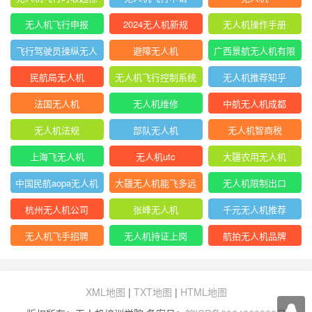
翼
无人机飞行申报
2024无人机新规
无人机操作手册
飞行驾驶员操纵无人
避障无人机
广西景航无人机有限
机坡度转弯时
公司官网首页
民航局无人机
无人机飞行控制系统
无人机推荐知乎
中的pid控制器
法国无人机
无人机维修
中航无人机成都
无人机法规
部队无人机
无人机智商税
上海飞无人机
无人机utc
大疆农用无人机
中国民航aopa无人机
大疆无人机能飞多远
无人机限制出口
驾驶员合格证
杭州无人机公司
张峰无人机
千元无人机推荐
无人机飞手招聘
无人机持证上岗
航拍无人机品牌
XML地图
|
TXT地图
|
HTML地图