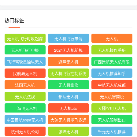
热门标签
无人机飞行时收起襟
无人机飞行申请
无人机
翼
无人机飞行申报
2024无人机新规
无人机操作手册
飞行驾驶员操纵无人
避障无人机
广西景航无人机有限
机坡度转弯时
公司官网首页
民航局无人机
无人机飞行控制系统
无人机推荐知乎
中的pid控制器
法国无人机
无人机维修
中航无人机成都
无人机法规
部队无人机
无人机智商税
上海飞无人机
无人机utc
大疆农用无人机
中国民航aopa无人机
大疆无人机能飞多远
无人机限制出口
驾驶员合格证
杭州无人机公司
张峰无人机
千元无人机推荐