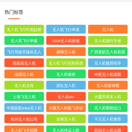
热门标签
无人机飞行时收起襟
无人机飞行申请
无人机
翼
无人机飞行申报
2024无人机新规
无人机操作手册
飞行驾驶员操纵无人
避障无人机
广西景航无人机有限
机坡度转弯时
公司官网首页
民航局无人机
无人机飞行控制系统
无人机推荐知乎
中的pid控制器
法国无人机
无人机维修
中航无人机成都
无人机法规
部队无人机
无人机智商税
上海飞无人机
无人机utc
大疆农用无人机
中国民航aopa无人机
大疆无人机能飞多远
无人机限制出口
驾驶员合格证
杭州无人机公司
张峰无人机
千元无人机推荐
无人机飞手招聘
无人机持证上岗
航拍无人机品牌